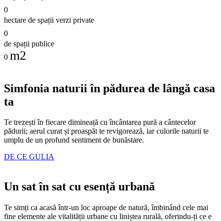
0
hectare de spații verzi private
0
de spații publice
m2
0
Simfonia naturii în pădurea de lângă casa
ta
Te trezești în fiecare dimineață cu încântarea pură a cântecelor
pădurii; aerul curat și proaspăt te revigorează, iar culorile naturii te
umplu de un profund sentiment de bunăstare.
DE CE GULIA
Un sat în sat cu esență urbană
Te simți ca acasă într-un loc aproape de natură, îmbinând cele mai
fine elemente ale vitalității urbane cu liniștea rurală, oferindu-ți ce e