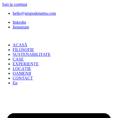
Sari la conținut
hello@grupodemetra.com
linkedin
Instagram
ACASĂ
FILOSOFIE
SUSTENABILITATE
CASE
EXPERIENȚE
LOCAȚIE
OAMENII
CONTACT
En