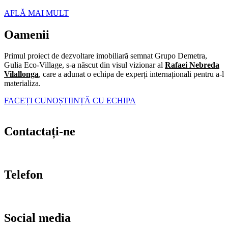
AFLĂ MAI MULT
Oamenii
Primul proiect de dezvoltare imobiliară semnat Grupo Demetra,
Gulia Eco-Village, s-a născut din visul vizionar al
Rafaei Nebreda
Vilallonga
, care a adunat o echipa de experți internaționali pentru a-l
materializa.
FACEȚI CUNOȘTIINȚĂ CU ECHIPA
Contactați-ne
hello@grupodemetra.com
Telefon
(+4) 0724 597 114
Social media