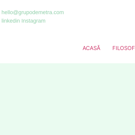
hello@grupodemetra.com
linkedin
Instagram
ACASĂ
FILOSOF